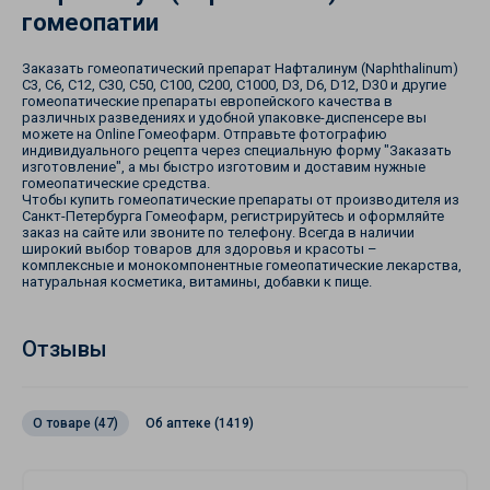
гомеопатии
Заказать гомеопатический препарат Нафталинум (Naphthalinum)
С3, С6, С12, С30, С50, С100, С200, С1000, D3, D6, D12, D30 и другие
гомеопатические препараты европейского качества в
различных разведениях и удобной упаковке-диспенсере вы
можете на Online Гомеофарм. Отправьте фотографию
индивидуального рецепта через специальную форму "Заказать
изготовление", а мы быстро изготовим и доставим нужные
гомеопатические средства.
Чтобы купить гомеопатические препараты от производителя из
Санкт-Петербурга Гомеофарм, регистрируйтесь и оформляйте
заказ на сайте или звоните по телефону. Всегда в наличии
широкий выбор товаров для здоровья и красоты –
комплексные и монокомпонентные гомеопатические лекарства,
натуральная косметика, витамины, добавки к пище.
Отзывы
О товаре (47)
Об аптеке (1419)