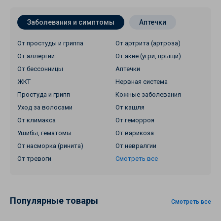
Заболевания и симптомы
Аптечки
От простуды и гриппа
От артрита (артроза)
От аллергии
От акне (угри, прыщи)
От бессонницы
Аптечки
ЖКТ
Нервная система
Простуда и грипп
Кожные заболевания
Уход за волосами
От кашля
От климакса
От геморроя
Ушибы, гематомы
От варикоза
От насморка (ринита)
От невралгии
От тревоги
Смотреть все
Популярные товары
Смотреть все