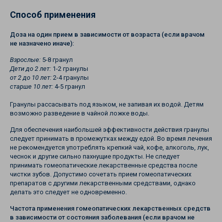
Способ применения
Доза на один прием в зависимости от возраста (если врачом
не назначено иначе):
Взрослые:
5-8 гранул
Дети до 2 лет:
1-2 гранулы
от 2 до 10 лет:
2-4 гранулы
старше 10 лет:
4-5 гранул
Гранулы рассасывать под языком, не запивая их водой. Детям
возможно разведение в чайной ложке воды.
Для обеспечения наибольшей эффективности действия гранулы
следует принимать в промежутках между едой. Во время лечения
не рекомендуется употреблять крепкий чай, кофе, алкоголь, лук,
чеснок и другие сильно пахнущие продукты. Не следует
принимать гомеопатические лекарственные средства после
чистки зубов. Допустимо сочетать прием гомеопатических
препаратов с другими лекарственными средствами, однако
делать это следует не одновременно.
Частота применения гомеопатических лекарственных средств
в зависимости от состояния заболевания (если врачом не