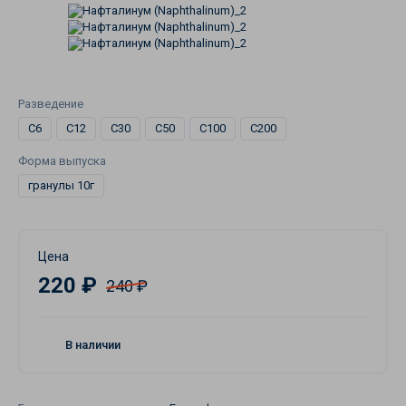
Разведение
C6
C12
C30
C50
C100
C200
Форма выпуска
гранулы 10г
Цена
220 ₽
240 ₽
В наличии