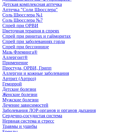
Детская комплексная аптечка
Аптечка "Соли Шюсслера"
Соль Шюсслера №1
Соль Шюсслера №7
Спрей при ОРВИ
Цветочная терапия в спреях
Спрей при ринитах и гайморитах
Спрей при заболеваниях горла
Спрей при бессоннице
Мазь Флеминга®
Аллергоит®
Применение
Простуда, ОРВИ, Грипп
Аллергии и кожные заболевания
Артрит (Артроз)
Геморрой
Детские болезни
Женские болезни
Мужские болезни
Лечение зависимостей
Заболевания ЛОР-органов и органов дыхания
Сердечно-сосудистая система
Нервная система и стресс
Травмы и ушибы
Бренды