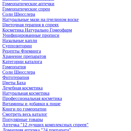
Гомеопатические аптечки
Гомеопатические спреи
Соли Шюсслера
Натуральные мази на пчелином воске
Цветочная терапия в спреях
Косметика Натурально Гомеофарм
Унифицированные прописи
Назальные капли
Суппозитории
Рецепты Флеминга
Хранение препаратов
Категории каталога
Гомеопатия
Соли Шюсслера
Фитотерапия
Цветы Баха
Лечебная косметика
Натуральная косметика
Профессиональная косметика
Витамины и добавки к пище
Книги по гомеопатии
Смотреть весь каталог
Популярные товары
Аптечка "12 лучших комплексных спреев"
Домашняя аптечка "24 препарата"