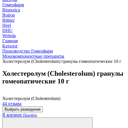
Гомеофарм
Bionorica
Boiron
Bittner
Heel
DHU
Weleda
Главная
Каталог
Производство Гомеофарм
Монокомпонентные препараты
Холестеролум (Cholesterolum) гранулы гомеопатические 10 г
Холестеролум (Cholesterolum) гранулы
гомеопатические 10 г
Холестеролум (Cholesterolum)
44 отзыва
Выбрать разведение
В корзине
Перейти