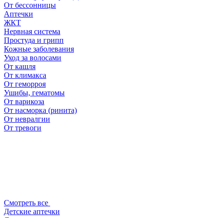
От бессонницы
Аптечки
ЖКТ
Нервная система
Простуда и грипп
Кожные заболевания
Уход за волосами
От кашля
От климакса
От геморроя
Ушибы, гематомы
От варикоза
От насморка (ринита)
От невралгии
От тревоги
Смотреть все
Детские аптечки