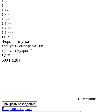
C5
C6
C12
C30
C50
C100
C200
C1000
D12
Форма выпуска
гранулы Гомеофарм 10г
гранулы Буарон 4г
Цена
500 ₽
520 ₽
В наличии
Выбрать разведение
В корзине
Перейти