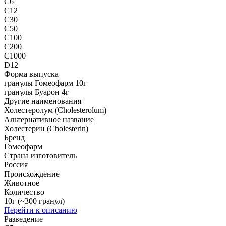
C6
C12
C30
C50
C100
C200
C1000
D12
Форма выпуска
гранулы Гомеофарм 10г
гранулы Буарон 4г
Другие наименования
Холестеролум (Cholesterolum)
Альтернативное название
Холестерин (Cholesterin)
Бренд
Гомеофарм
Страна изготовитель
Россия
Происхождение
Животное
Количество
10г (~300 гранул)
Перейти к описанию
Разведение