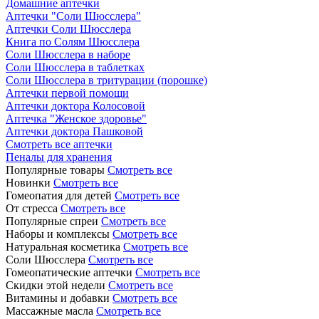
Домашние аптечки
Аптечки "Соли Шюсслера"
Аптечки Соли Шюсслера
Книга по Солям Шюсслера
Соли Шюсслера в наборе
Соли Шюсслера в таблетках
Соли Шюсслера в тритурации (порошке)
Аптечки первой помощи
Аптечки доктора Колосовой
Аптечка "Женское здоровье"
Аптечки доктора Пашковой
Смотреть все аптечки
Пеналы для хранения
Популярные товары
Смотреть все
Новинки
Смотреть все
Гомеопатия для детей
Смотреть все
От стресса
Смотреть все
Популярные спреи
Смотреть все
Наборы и комплексы
Смотреть все
Натуральная косметика
Смотреть все
Соли Шюсслера
Смотреть все
Гомеопатические аптечки
Смотреть все
Скидки этой недели
Смотреть все
Витамины и добавки
Смотреть все
Массажные масла
Смотреть все