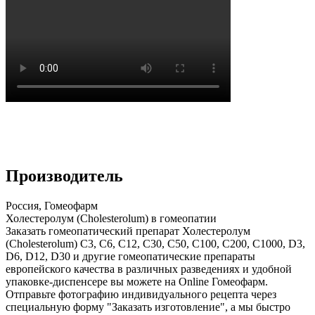
Производитель
Россия, Гомеофарм
Холестеролум (Cholesterolum) в гомеопатии
Заказать гомеопатический препарат Холестеролум
(Cholesterolum) С3, С6, С12, С30, С50, С100, С200, С1000, D3,
D6, D12, D30 и другие гомеопатические препараты
европейского качества в различных разведениях и удобной
упаковке-диспенсере вы можете на Online Гомеофарм.
Отправьте фотографию индивидуального рецепта через
специальную форму "Заказать изготовление", а мы быстро