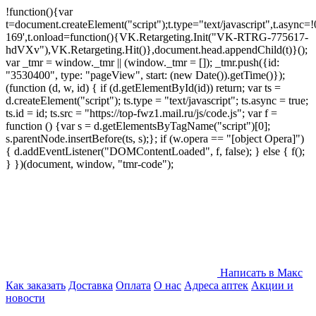
!function(){var
t=document.createElement("script");t.type="text/javascript",t.async=!0
169',t.onload=function(){VK.Retargeting.Init("VK-RTRG-775617-
hdVXv"),VK.Retargeting.Hit()},document.head.appendChild(t)}();
var _tmr = window._tmr || (window._tmr = []); _tmr.push({id:
"3530400", type: "pageView", start: (new Date()).getTime()});
(function (d, w, id) { if (d.getElementById(id)) return; var ts =
d.createElement("script"); ts.type = "text/javascript"; ts.async = true;
ts.id = id; ts.src = "https://top-fwz1.mail.ru/js/code.js"; var f =
function () {var s = d.getElementsByTagName("script")[0];
s.parentNode.insertBefore(ts, s);}; if (w.opera == "[object Opera]")
{ d.addEventListener("DOMContentLoaded", f, false); } else { f();
} })(document, window, "tmr-code");
Написать в Макс
Как заказать
Доставка
Оплата
О нас
Адреса аптек
Акции и
новости