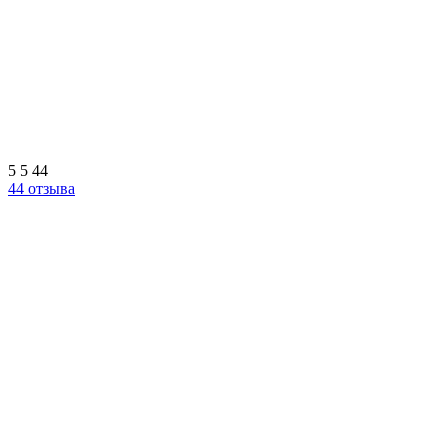
5
5
44
44 отзыва