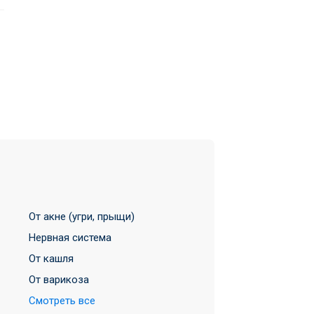
От акне (угри, прыщи)
Нервная система
От кашля
От варикоза
Смотреть все