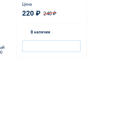
Цена
220 ₽
240 ₽
В наличии
Выбрать разведение
ный
a)