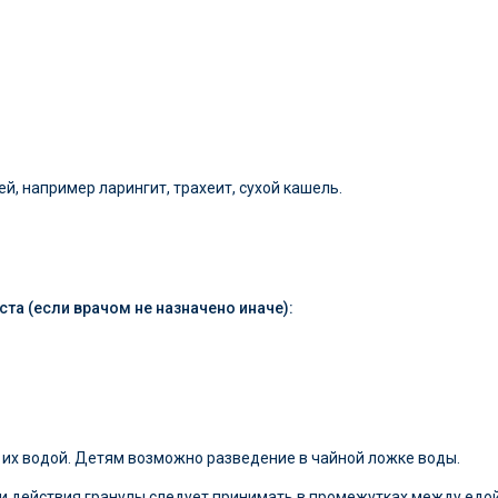
, например ларингит, трахеит, сухой кашель.
ста (если врачом не назначено иначе):
 их водой. Детям возможно разведение в чайной ложке воды.
 действия гранулы следует принимать в промежутках между едой