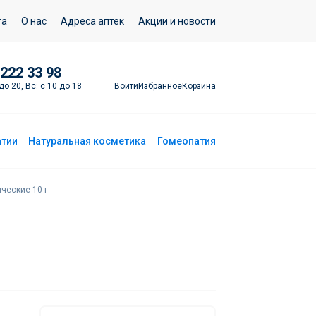
Выбрать разведение
та
О нас
Адреса аптек
Акции и новости
 222 33 98
Войти
Избранное
Корзина
до 20, Вс: с 10 до 18
атии
Натуральная косметика
Гомеопатия
ические 10 г