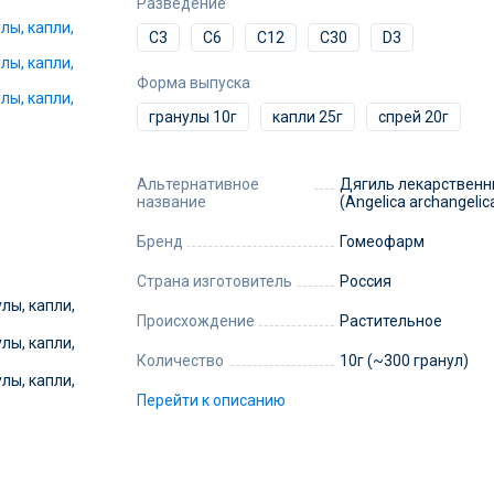
Разведение
C3
C6
C12
C30
D3
Форма выпуска
гранулы 10г
капли 25г
спрей 20г
Альтернативное
Дягиль лекарствен
название
(Angelica archangelic
Бренд
Гомеофарм
Страна изготовитель
Россия
Происхождение
Растительное
Количество
10г (~300 гранул)
Перейти к описанию