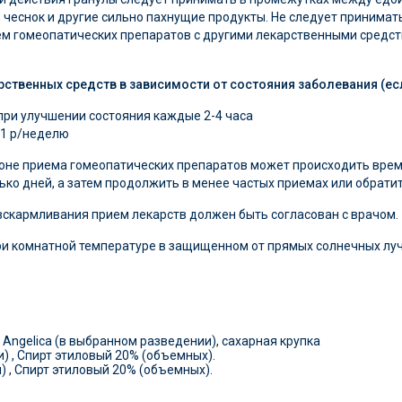
ук, чеснок и другие сильно пахнущие продукты. Не следует приним
ем гомеопатических препаратов с другими лекарственными средств
ственных средств в зависимости от состояния заболевания (есл
при улучшении состояния каждые 2-4 часа
 1 р/неделю
фоне приема гомеопатических препаратов может происходить врем
ько дней, а затем продолжить в менее частых приемах или обратит
вскармливания прием лекарств должен быть согласован с врачом.
ри комнатной температуре в защищенном от прямых солнечных луч
Angelica (в выбранном разведении), сахарная крупка
) , Спирт этиловый 20% (объемных).
) , Спирт этиловый 20% (объемных).