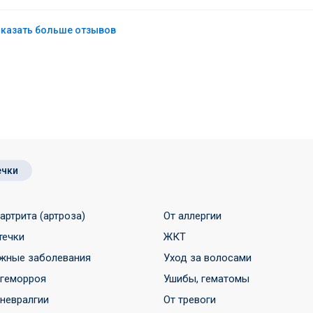
казать больше отзывов
ечки
 артрита (артроза)
От аллергии
течки
ЖКТ
жные заболевания
Уход за волосами
 геморроя
Ушибы, гематомы
 невралгии
От тревоги