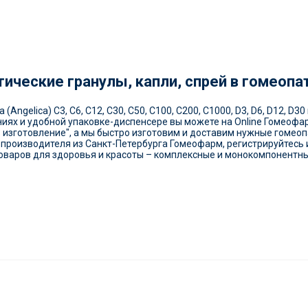
тические гранулы, капли, спрей в гомеопа
Angelica) С3, С6, С12, С30, С50, С100, С200, С1000, D3, D6, D12, D
ниях и удобной упаковке-диспенсере вы можете на Online Гомеоф
 изготовление", а мы быстро изготовим и доставим нужные гомеоп
производителя из Санкт-Петербурга Гомеофарм, регистрируйтесь и
товаров для здоровья и красоты – комплексные и монокомпонентн