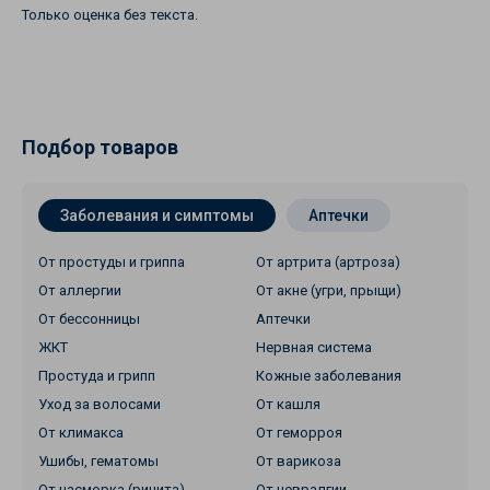
Только оценка без текста.
Подбор товаров
Заболевания и симптомы
Аптечки
От простуды и гриппа
От артрита (артроза)
От аллергии
От акне (угри, прыщи)
От бессонницы
Аптечки
ЖКТ
Нервная система
Простуда и грипп
Кожные заболевания
Уход за волосами
От кашля
От климакса
От геморроя
Ушибы, гематомы
От варикоза
От насморка (ринита)
От невралгии