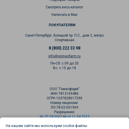
Смотреть весь каталог
Написать в Max
ПОКУПАТЕЛЯМ
Санкт-Петербург, Большой пр. П.С., дом 2, метро
Спортивная
8 (800) 222 33 98
info@gomeofarm.ru
Пн-Сб: с 09 до 20
Вс: с 10 до 18
ООО "Гомеофарм"
ИНН 7813169486
ОГРН 1037828017590
Номер лицензии:
ЛО-78-02-001969
Разрешение:
№ ДТ-78-000748 от 11.04.2023
На нашем сайте мы используем cookie файлы