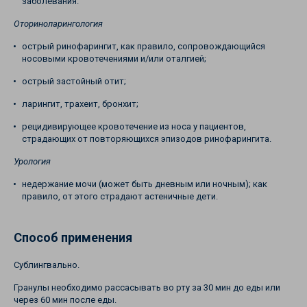
заболевания.
Оториноларингология
острый ринофарингит, как правило, сопровождающийся
носовыми кровотечениями и/или оталгией;
острый застойный отит;
ларингит, трахеит, бронхит;
рецидивирующее кровотечение из носа у пациентов,
страдающих от повторяющихся эпизодов ринофарингита.
Урология
недержание мочи (может быть дневным или ночным); как
правило, от этого страдают астеничные дети.
Способ применения
Сублингвально.
Гранулы необходимо рассасывать во рту за 30 мин до еды или
через 60 мин после еды.