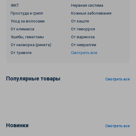
ЖКТ
Нервная система
Простуда и грипп
Кожные заболевания
Уход за волосами
От кашля
От климакса
От геморроя
Ушибы, гематомы
От варикоза
От насморка (ринита)
От невралгии
От тревоги
Смотреть все
Популярные товары
Смотреть все
Новинки
Смотреть все