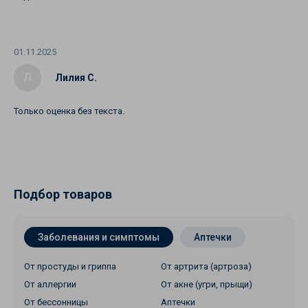
01.11.2025
Л
Лилия С.
Только оценка без текста.
Подбор товаров
Заболевания и симптомы
Аптечки
От простуды и гриппа
От артрита (артроза)
От аллергии
От акне (угри, прыщи)
От бессонницы
Аптечки