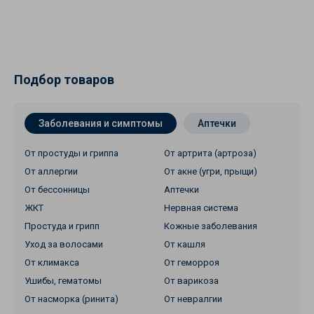
Подбор товаров
Заболевания и симптомы
Аптечки
От простуды и гриппа
От артрита (артроза)
От аллергии
От акне (угри, прыщи)
От бессонницы
Аптечки
ЖКТ
Нервная система
Простуда и грипп
Кожные заболевания
Уход за волосами
От кашля
От климакса
От геморроя
Ушибы, гематомы
От варикоза
От насморка (ринита)
От невралгии