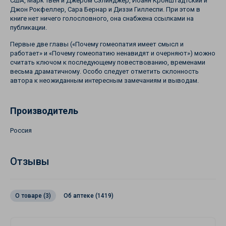
США, Марк Твен и Джером Сэлинджер, Иоанн Кронштадтский и
Джон Рокфеллер, Сара Бернар и Диззи Гиллеспи. При этом в
книге нет ничего голословного, она снабжена ссылками на
публикации.
Первые две главы («Почему гомеопатия имеет смысл и
работает» и «Почему гомеопатию ненавидят и очерняют») можно
считать ключом к последующему повествованию, временами
весьма драматичному. Особо следует отметить склонность
автора к неожиданным интересным замечаниям и выводам.
Производитель
Россия
Отзывы
О товаре (3)
Об аптеке (1419)