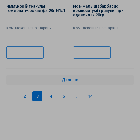
Иммукор® гранулы
Иов-малыш (барбарис
гомеопатические фл 20г N1x1
композитум) гранулы при
аденоидах 20гр
Комплексные препараты
Комплексные препараты
В корзину
В корзину
Дальше
1
2
3
4
5
…
14