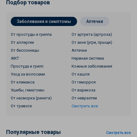
Подбор товаров
Заболевания и симптомы
Аптечки
От простуды и гриппа
От артрита (артроза)
От аллергии
От акне (угри, прыщи)
От бессонницы
Аптечки
ЖКТ
Нервная система
Простуда и грипп
Кожные заболевания
Уход за волосами
От кашля
От климакса
От геморроя
Ушибы, гематомы
От варикоза
От насморка (ринита)
От невралгии
От тревоги
Смотреть все
Популярные товары
Смотреть все