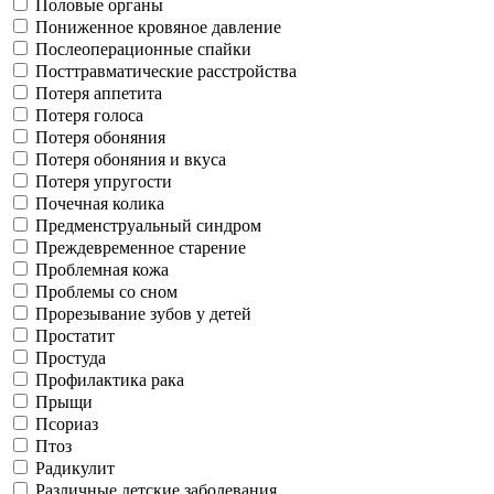
Половые органы
Пониженное кровяное давление
Послеоперационные спайки
Посттравматические расстройства
Потеря аппетита
Потеря голоса
Потеря обоняния
Потеря обоняния и вкуса
Потеря упругости
Почечная колика
Предменструальный синдром
Преждевременное старение
Проблемная кожа
Проблемы со сном
Прорезывание зубов у детей
Простатит
Простуда
Профилактика рака
Прыщи
Псориаз
Птоз
Радикулит
Различные детские заболевания