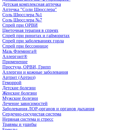
Детская комплексная аптечка
Аптечка "Соли Шюсслера"
Соль Шюсслера №1
Соль Шюсслера №7
Спрей при ОРВИ
Цветочная терапия в спреях
Спрей при ринитах и гайморитах
Спрей при заболеваниях горла
Спрей при бессоннице
Мазь Флеминга®
Аллергоит®
Применение
Простуда, ОРВИ, Грипп
Аллергии и кожные заболевания
Артрит (Артроз)
Геморрой
Детские болезни
Женские болезни
Мужские болезни
Лечение зависимостей
Заболевания ЛОР-органов и органов дыхания
Сердечно-сосудистая система
Нервная система и стресс
Травмы и ушибы
Бренды