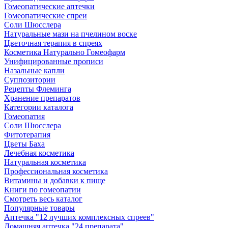
Гомеопатические аптечки
Гомеопатические спреи
Соли Шюсслера
Натуральные мази на пчелином воске
Цветочная терапия в спреях
Косметика Натурально Гомеофарм
Унифицированные прописи
Назальные капли
Суппозитории
Рецепты Флеминга
Хранение препаратов
Категории каталога
Гомеопатия
Соли Шюсслера
Фитотерапия
Цветы Баха
Лечебная косметика
Натуральная косметика
Профессиональная косметика
Витамины и добавки к пище
Книги по гомеопатии
Смотреть весь каталог
Популярные товары
Аптечка "12 лучших комплексных спреев"
Домашняя аптечка "24 препарата"