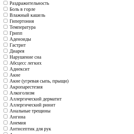
Раздражительность
Боль в горле
Влажный кашель
Гипертония
Температура
Грипп
Аденоиды
Гастрит
Диарея
Нарушение сна
Абсцесс легких
Аднексит
Акне
Акне (угревая сыпь, прыщи)
Акропарестезия
Алкоголизм
Аллергический дерматит
Аллергический ринит
Анальные трещины
Ангина
Анемия
Антисептик для рук