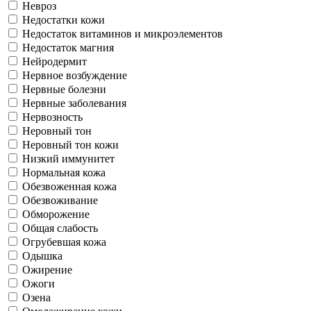
Невроз
Недостатки кожи
Недостаток витаминов и микроэлементов
Недостаток магния
Нейродермит
Нервное возбуждение
Нервные болезни
Нервные заболевания
Нервозность
Неровный тон
Неровный тон кожи
Низкий иммунитет
Нормальная кожа
Обезвоженная кожа
Обезвоживание
Обморожение
Общая слабость
Огрубевшая кожа
Одышка
Ожирение
Ожоги
Озена