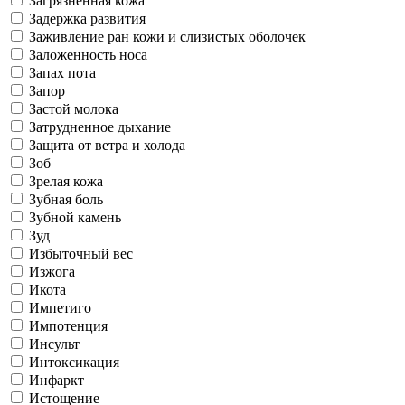
Загрязненная кожа
Задержка развития
Заживление ран кожи и слизистых оболочек
Заложенность носа
Запах пота
Запор
Застой молока
Затрудненное дыхание
Защита от ветра и холода
Зоб
Зрелая кожа
Зубная боль
Зубной камень
Зуд
Избыточный вес
Изжога
Икота
Импетиго
Импотенция
Инсульт
Интоксикация
Инфаркт
Истощение