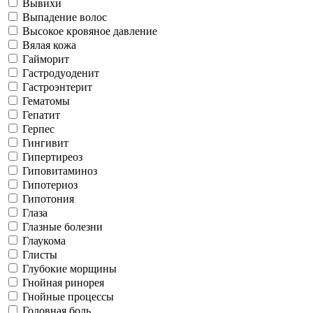
Вывихи
Выпадение волос
Высокое кровяное давление
Вялая кожа
Гайморит
Гастродуоденит
Гастроэнтерит
Гематомы
Гепатит
Герпес
Гингивит
Гипертиреоз
Гиповитаминоз
Гипотериоз
Гипотония
Глаза
Глазные болезни
Глаукома
Глисты
Глубокие морщины
Гнойная ринорея
Гнойные процессы
Головная боль