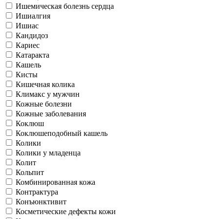
Ишемическая болезнь сердца
Ишиалгия
Ишиас
Кандидоз
Кариес
Катаракта
Кашель
Кисты
Кишечная колика
Климакс у мужчин
Кожные болезни
Кожные заболевания
Коклюш
Коклюшеподобный кашель
Колики
Колики у младенца
Колит
Кольпит
Комбинированная кожа
Контрактура
Конъюнктивит
Косметические дефекты кожи