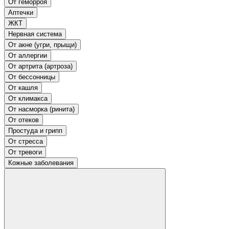
От геморроя
Аптечки
ЖКТ
Нервная система
От акне (угри, прыщи)
От аллергии
От артрита (артроза)
От бессонницы
От кашля
От климакса
От насморка (ринита)
От отеков
Простуда и грипп
От стресса
От тревоги
Кожные заболевания