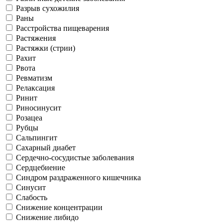
Разрыв сухожилия
Раны
Расстройства пищеварения
Растяжения
Растяжки (стрии)
Рахит
Рвота
Ревматизм
Релаксация
Ринит
Риносинусит
Розацеа
Рубцы
Сальпингит
Сахарный диабет
Сердечно-сосудистые заболевания
Сердцебиение
Синдром раздраженного кишечника
Синусит
Слабость
Снижение концентрации
Снижение либидо