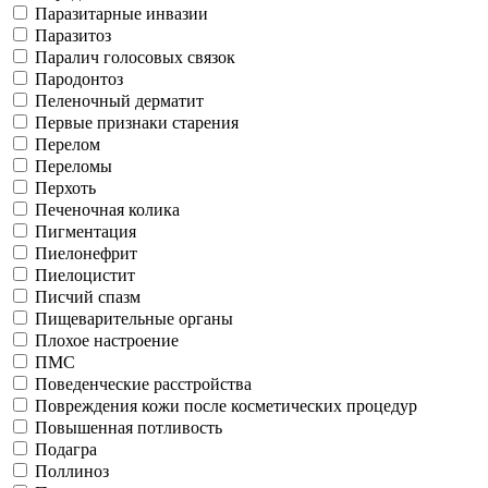
Паразитарные инвазии
Паразитоз
Паралич голосовых связок
Пародонтоз
Пеленочный дерматит
Первые признаки старения
Перелом
Переломы
Перхоть
Печеночная колика
Пигментация
Пиелонефрит
Пиелоцистит
Писчий спазм
Пищеварительные органы
Плохое настроение
ПМС
Поведенческие расстройства
Повреждения кожи после косметических процедур
Повышенная потливость
Подагра
Поллиноз