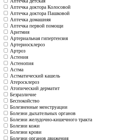
Аптечка детская
Аптечка доктора Колосовой
Аптечка доктора Пашковой
Аптечка домашняя
Аптечка первой помощи
Аритмия
Артериальная гипертензия
Артериосклероз
Артроз
Астения
Астенопия
Астма
Астматический кашель
Атеросклероз
Атопический дерматит
Безразличие
Беспокойство
Болезненные менструации
Болезни дыхательных органов
Болезни желудочно-кишечного тракта
Болезни кожи
Болезни крови
Болезни органов движения