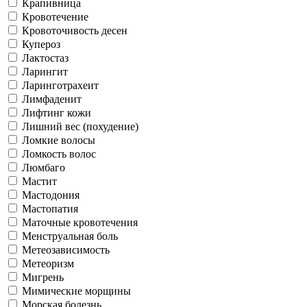
Крапивница
Кровотечение
Кровоточивость десен
Купероз
Лактостаз
Ларингит
Ларинготрахеит
Лимфаденит
Лифтинг кожи
Лишний вес (похудение)
Ломкие волосы
Ломкость волос
Люмбаго
Мастит
Мастодония
Мастопатия
Маточные кровотечения
Менструальная боль
Метеозависимость
Метеоризм
Мигрень
Мимические морщины
Морская болезнь