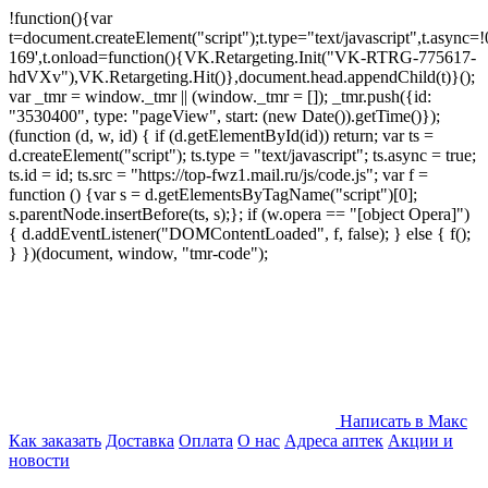
!function(){var
t=document.createElement("script");t.type="text/javascript",t.async=!0
169',t.onload=function(){VK.Retargeting.Init("VK-RTRG-775617-
hdVXv"),VK.Retargeting.Hit()},document.head.appendChild(t)}();
var _tmr = window._tmr || (window._tmr = []); _tmr.push({id:
"3530400", type: "pageView", start: (new Date()).getTime()});
(function (d, w, id) { if (d.getElementById(id)) return; var ts =
d.createElement("script"); ts.type = "text/javascript"; ts.async = true;
ts.id = id; ts.src = "https://top-fwz1.mail.ru/js/code.js"; var f =
function () {var s = d.getElementsByTagName("script")[0];
s.parentNode.insertBefore(ts, s);}; if (w.opera == "[object Opera]")
{ d.addEventListener("DOMContentLoaded", f, false); } else { f();
} })(document, window, "tmr-code");
Написать в Макс
Как заказать
Доставка
Оплата
О нас
Адреса аптек
Акции и
новости