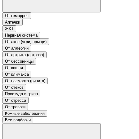
От геморроя
Аптечки
ЖКТ
Нервная система
От акне (угри, прыщи)
От аллергии
От артрита (артроза)
От бессонницы
От кашля
От климакса
От насморка (ринита)
От отеков
Простуда и грипп
От стресса
От тревоги
Кожные заболевания
Все подборки