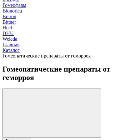
Гомеофарм
Bionorica
Boiron
Bittner
Heel
DHU
Weleda
Главная
Каталог
Гомеопатические препараты от геморроя
Гомеопатические препараты от
геморроя