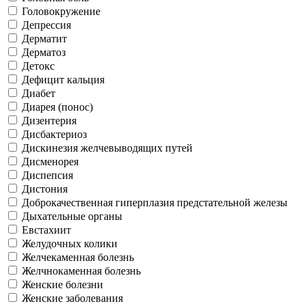
Головокружение
Депрессия
Дерматит
Дерматоз
Детокс
Дефицит кальция
Диабет
Диарея (понос)
Дизентерия
Дисбактериоз
Дискинезия желчевыводящих путей
Дисменорея
Диспепсия
Дистония
Доброкачественная гиперплазия предстательной железы
Дыхательные органы
Евстахиит
Желудочных колики
Желчекаменная болезнь
Желчнокаменная болезнь
Женские болезни
Женские заболевания