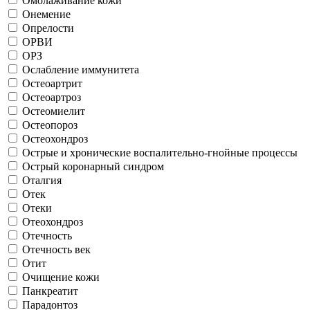
Омолаживание кожи
Онемение
Опрелости
ОРВИ
ОРЗ
Ослабление иммунитета
Остеоартрит
Остеоартроз
Остеомиелит
Остеопороз
Остеохондроз
Острые и хронические воспалительно-гнойные процессы
Острый коронарный синдром
Оталгия
Отек
Отеки
Отеохондроз
Отечность
Отечность век
Отит
Очищение кожи
Панкреатит
Парадонтоз