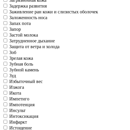
Загрязненная кожа
Задержка развития
Заживление ран кожи и слизистых оболочек
Заложенность носа
Запах пота
Запор
Застой молока
Затрудненное дыхание
Защита от ветра и холода
Зоб
Зрелая кожа
Зубная боль
Зубной камень
Зуд
Избыточный вес
Изжога
Икота
Импетиго
Импотенция
Инсульт
Интоксикация
Инфаркт
Истощение