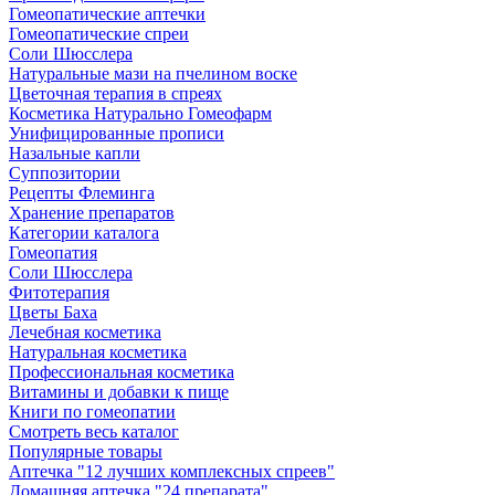
Гомеопатические аптечки
Гомеопатические спреи
Соли Шюсслера
Натуральные мази на пчелином воске
Цветочная терапия в спреях
Косметика Натурально Гомеофарм
Унифицированные прописи
Назальные капли
Суппозитории
Рецепты Флеминга
Хранение препаратов
Категории каталога
Гомеопатия
Соли Шюсслера
Фитотерапия
Цветы Баха
Лечебная косметика
Натуральная косметика
Профессиональная косметика
Витамины и добавки к пище
Книги по гомеопатии
Смотреть весь каталог
Популярные товары
Аптечка "12 лучших комплексных спреев"
Домашняя аптечка "24 препарата"