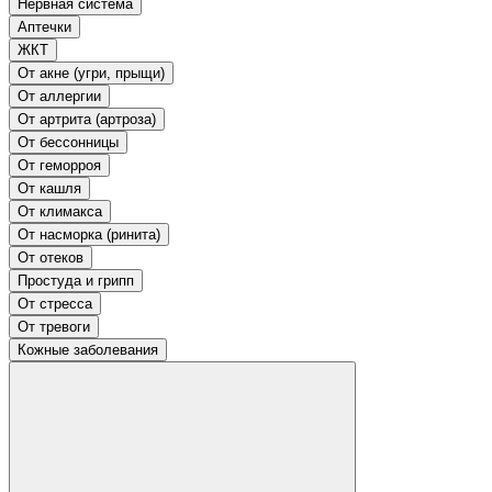
Нервная система
Аптечки
ЖКТ
От акне (угри, прыщи)
От аллергии
От артрита (артроза)
От бессонницы
От геморроя
От кашля
От климакса
От насморка (ринита)
От отеков
Простуда и грипп
От стресса
От тревоги
Кожные заболевания