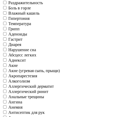
Раздражительность
Боль в горле
Влажный кашель
Гипертония
Температура
Грипп
Аденоиды
Гастрит
Диарея
Нарушение сна
Абсцесс легких
Аднексит
Акне
Акне (угревая сыпь, прыщи)
Акропарестезия
Алкоголизм
Аллергический дерматит
Аллергический ринит
Анальные трещины
Ангина
Анемия
Антисептик для рук