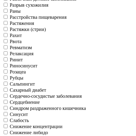
Разрыв сухожилия
Раны
Расстройства пищеварения
Растяжения
Растяжки (стрии)
Рахит
Рвота
Ревматизм
Релаксация
Ринит
Риносинусит
Розацеа
Рубцы
Сальпингит
Сахарный диабет
Сердечно-сосудистые заболевания
Сердцебиение
Синдром раздраженного кишечника
Синусит
Слабость
Снижение концентрации
Снижение либидо