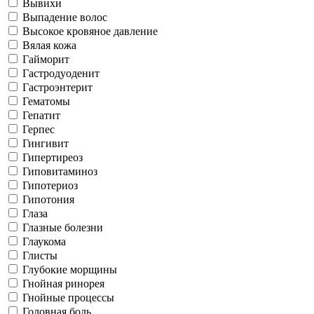
Вывихи
Выпадение волос
Высокое кровяное давление
Вялая кожа
Гайморит
Гастродуоденит
Гастроэнтерит
Гематомы
Гепатит
Герпес
Гингивит
Гипертиреоз
Гиповитаминоз
Гипотериоз
Гипотония
Глаза
Глазные болезни
Глаукома
Глисты
Глубокие морщины
Гнойная ринорея
Гнойные процессы
Головная боль