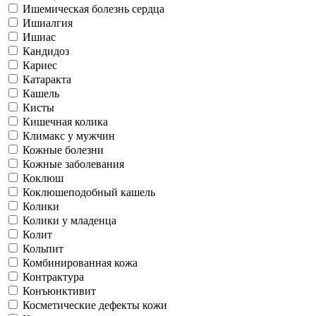
Ишемическая болезнь сердца
Ишиалгия
Ишиас
Кандидоз
Кариес
Катаракта
Кашель
Кисты
Кишечная колика
Климакс у мужчин
Кожные болезни
Кожные заболевания
Коклюш
Коклюшеподобный кашель
Колики
Колики у младенца
Колит
Кольпит
Комбинированная кожа
Контрактура
Конъюнктивит
Косметические дефекты кожи