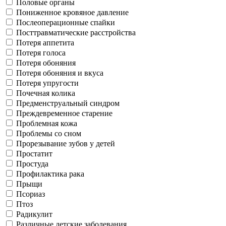
Половые органы
Пониженное кровяное давление
Послеоперационные спайки
Посттравматические расстройства
Потеря аппетита
Потеря голоса
Потеря обоняния
Потеря обоняния и вкуса
Потеря упругости
Почечная колика
Предменструальный синдром
Преждевременное старение
Проблемная кожа
Проблемы со сном
Прорезывание зубов у детей
Простатит
Простуда
Профилактика рака
Прыщи
Псориаз
Птоз
Радикулит
Различные детские заболевания