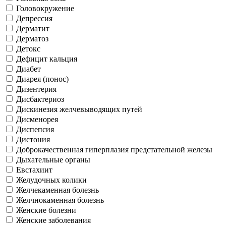
Головокружение
Депрессия
Дерматит
Дерматоз
Детокс
Дефицит кальция
Диабет
Диарея (понос)
Дизентерия
Дисбактериоз
Дискинезия желчевыводящих путей
Дисменорея
Диспепсия
Дистония
Доброкачественная гиперплазия предстательной железы
Дыхательные органы
Евстахиит
Желудочных колики
Желчекаменная болезнь
Желчнокаменная болезнь
Женские болезни
Женские заболевания