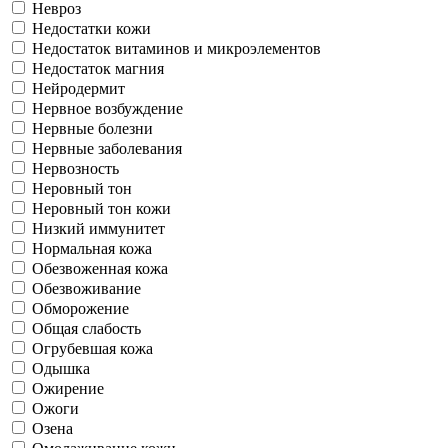
Невроз
Недостатки кожи
Недостаток витаминов и микроэлементов
Недостаток магния
Нейродермит
Нервное возбуждение
Нервные болезни
Нервные заболевания
Нервозность
Неровный тон
Неровный тон кожи
Низкий иммунитет
Нормальная кожа
Обезвоженная кожа
Обезвоживание
Обморожение
Общая слабость
Огрубевшая кожа
Одышка
Ожирение
Ожоги
Озена