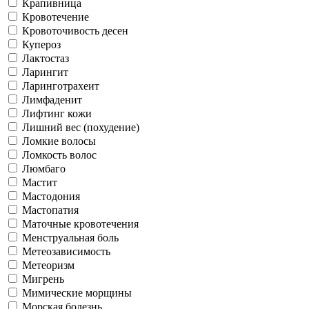
Крапивница
Кровотечение
Кровоточивость десен
Купероз
Лактостаз
Ларингит
Ларинготрахеит
Лимфаденит
Лифтинг кожи
Лишний вес (похудение)
Ломкие волосы
Ломкость волос
Люмбаго
Мастит
Мастодония
Мастопатия
Маточные кровотечения
Менструальная боль
Метеозависимость
Метеоризм
Мигрень
Мимические морщины
Морская болезнь