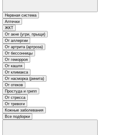
Нервная система
Аптечки
ЖКТ
От акне (угри, прыщи)
От аллергии
От артрита (артроза)
От бессонницы
От геморроя
От кашля
От климакса
От насморка (ринита)
От отеков
Простуда и грипп
От стресса
От тревоги
Кожные заболевания
Все подборки