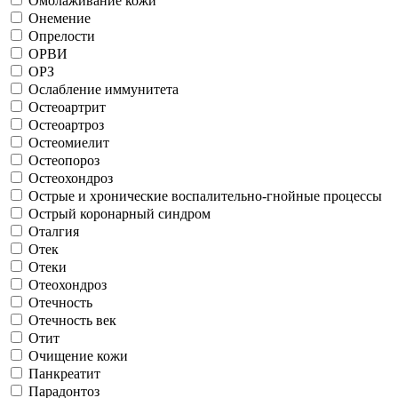
Омолаживание кожи
Онемение
Опрелости
ОРВИ
ОРЗ
Ослабление иммунитета
Остеоартрит
Остеоартроз
Остеомиелит
Остеопороз
Остеохондроз
Острые и хронические воспалительно-гнойные процессы
Острый коронарный синдром
Оталгия
Отек
Отеки
Отеохондроз
Отечность
Отечность век
Отит
Очищение кожи
Панкреатит
Парадонтоз