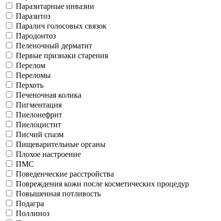
Паразитарные инвазии
Паразитоз
Паралич голосовых связок
Пародонтоз
Пеленочный дерматит
Первые признаки старения
Перелом
Переломы
Перхоть
Печеночная колика
Пигментация
Пиелонефрит
Пиелоцистит
Писчий спазм
Пищеварительные органы
Плохое настроение
ПМС
Поведенческие расстройства
Повреждения кожи после косметических процедур
Повышенная потливость
Подагра
Поллиноз