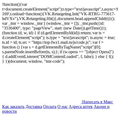
!function(){var
t=document.createElement("script");t.type="text/javascript",t.async=!0
169',t.onload=function(){VK.Retargeting.Init("VK-RTRG-775617-
hdVXv"),VK.Retargeting.Hit()},document.head.appendChild(t)}();
var _tmr = window._tmr || (window._tmr = []); _tmr.push({id:
"3530400", type: "pageView", start: (new Date()).getTime()});
(function (d, w, id) { if (d.getElementById(id)) return; var ts =
d.createElement("script"); ts.type = "text/javascript"; ts.async = true;
ts.id = id; ts.src = "https://top-fwz1.mail.ru/js/code.js"; var f =
function () {var s = d.getElementsByTagName("script")[0];
s.parentNode.insertBefore(ts, s);}; if (w.opera == "[object Opera]")
{ d.addEventListener("DOMContentLoaded", f, false); } else { f();
} })(document, window, "tmr-code");
Написать в Макс
Как заказать
Доставка
Оплата
О нас
Адреса аптек
Акции и
новости