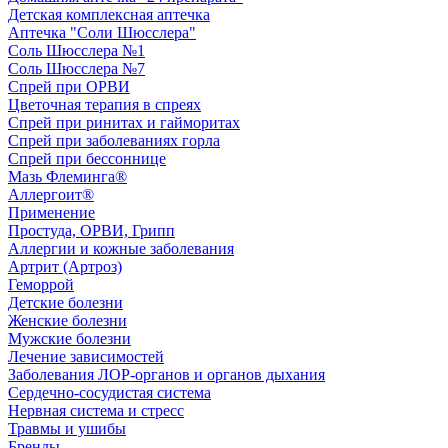
Детская комплексная аптечка
Аптечка "Соли Шюсслера"
Соль Шюсслера №1
Соль Шюсслера №7
Спрей при ОРВИ
Цветочная терапия в спреях
Спрей при ринитах и гайморитах
Спрей при заболеваниях горла
Спрей при бессоннице
Мазь Флеминга®
Аллергоит®
Применение
Простуда, ОРВИ, Грипп
Аллергии и кожные заболевания
Артрит (Артроз)
Геморрой
Детские болезни
Женские болезни
Мужские болезни
Лечение зависимостей
Заболевания ЛОР-органов и органов дыхания
Сердечно-сосудистая система
Нервная система и стресс
Травмы и ушибы
Бренды