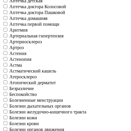
Аптечка детская
Аптечка доктора Колосовой
Аптечка доктора Пашковой
Аптечка домашняя
Аптечка первой помощи
Аритмия
Артериальная гипертензия
Артериосклероз
Артроз
Астения
Астенопия
Астма
Астматический кашель
Атеросклероз
Атопический дерматит
Безразличие
Беспокойство
Болезненные менструации
Болезни дыхательных органов
Болезни желудочно-кишечного тракта
Болезни кожи
Болезни крови
Болезни органов движения